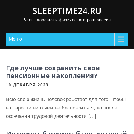
П
SLEEPTIME24.RU
р
Блог здоровья и физического равновесия
о
м
о
Меню
т
а
т
Где лучше сохранить свои
ь
пенсионные накопления?
к
10 ДЕКАБРЯ 2023
с
о
Всю свою жизнь человек работает для того, чтобы
д
в старости ни о чем не беспокоиться, но после
е
окончания трудовой деятельности […]
р
ж
Интернет-банкинг: банк, который