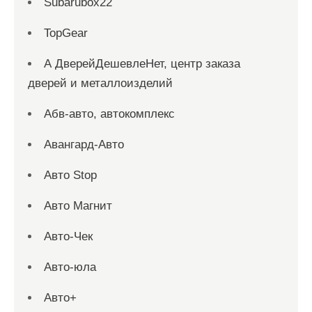
Subarubox22
TopGear
А ДверейДешевлеНет, центр заказа
дверей и металлоизделий
Абв-авто, автокомплекс
Авангард-Авто
Авто Stop
Авто Магнит
Авто-Чек
Авто-юла
Авто+