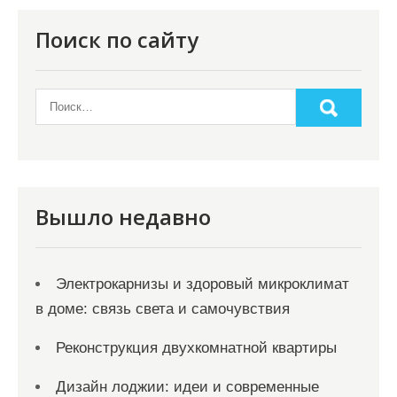
а
г
Поиск по сайту
и
н
а
ц
и
я
Вышло недавно
з
а
Электрокарнизы и здоровый микроклимат
п
в доме: связь света и самочувствия
и
с
Реконструкция двухкомнатной квартиры
е
Дизайн лоджии: идеи и современные