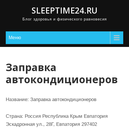
П
SLEEPTIME24.RU
р
Блог здоровья и физического равновесия
о
м
о
Меню
т
а
т
Заправка
ь
автокондиционеров
к
с
о
Название:
Заправка автокондиционеров
д
е
Страна:
Россия Республика Крым Евпатория
р
Эскадронная ул., 28Г, Евпатория 297402
ж