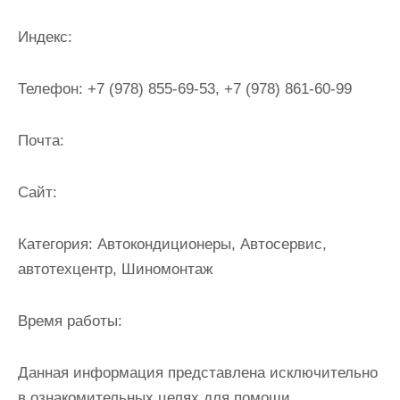
и
м
Индекс:
о
м
Телефон:
+7 (978) 855-69-53, +7 (978) 861-60-99
у
Почта:
Cайт:
Категория:
Автокондиционеры, Автосервис,
автотехцентр, Шиномонтаж
Время работы:
Данная информация представлена исключительно
в ознакомительных целях для помощи