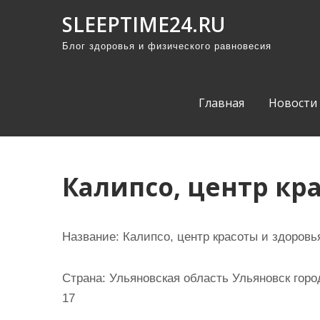
П
SLEEPTIME24.RU
р
Блог здоровья и физического равновесия
о
м
о
Главная
Новости
т
а
т
ь
Калипсо, центр кр
к
с
о
Название:
Калипсо, центр красоты и здоровь
д
е
Страна:
Ульяновская область Ульяновск город
р
17
ж