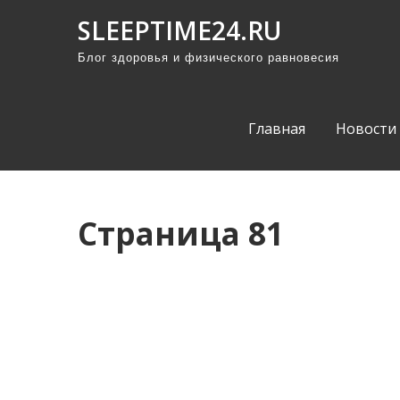
П
SLEEPTIME24.RU
р
Блог здоровья и физического равновесия
о
м
о
Главная
Новости
т
а
т
ь
Страница 81
к
с
о
д
е
р
ж