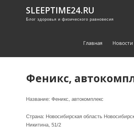
П
SLEEPTIME24.RU
р
Блог здоровья и физического равновесия
о
м
о
Главная
Новости
т
а
т
ь
Феникс, автокомп
к
с
о
Название:
Феникс, автокомплекс
д
е
Страна:
Новосибирская область Новосибирск 
р
Никитина, 51/2
ж