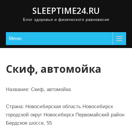
П
SLEEPTIME24.RU
р
Блог здоровья и физического равновесия
о
м
о
Меню
т
а
т
Скиф, автомойка
ь
к
с
Название:
Скиф, автомойка
о
д
Страна:
Новосибирская область Новосибирск
е
городской округ Новосибирск Первомайский район
р
Бердское шоссе, 55
ж