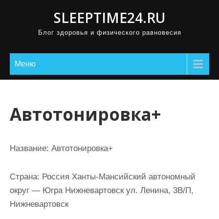
П
SLEEPTIME24.RU
р
Блог здоровья и физического равновесия
о
м
о
Меню
т
а
т
Автотонировка+
ь
к
с
Название:
Автотонировка+
о
д
Страна:
Россия Ханты-Мансийский автономный
е
округ — Югра Нижневартовск ул. Ленина, 3В/П,
р
Нижневартовск
ж