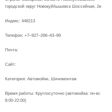
и
городской округ Новокуйбышевск Шоссейная, 2е
м
о
Индекс:
446213
м
у
Телефон:
+7‒927‒266‒43‒99
Почта:
Cайт:
Категория:
Автомойки, Шиномонтаж
Время работы:
Круглосуточно (автомойка: пн-вс
8:00-22:00)