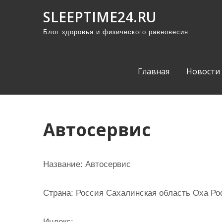
П
SLEEPTIME24.RU
р
Блог здоровья и физического равновесия
о
м
о
Главная
Новости
т
а
т
ь
Автосервис
к
с
о
Название:
Автосервис
д
е
Страна:
Россия Сахалинская область Оха Рос
р
ж
Индекс: