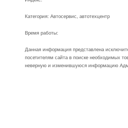
и
м
Категория:
Автосервис, автотехцентр
о
м
Время работы:
у
Данная информация представлена исключит
посетителям сайта в поиске необходимых тов
неверную и изменившуюся информацию Админ