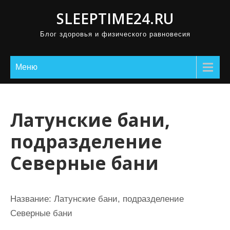
П
SLEEPTIME24.RU
р
Блог здоровья и физического равновесия
о
м
о
Меню
т
а
т
Латунские бани,
ь
подразделение
к
с
Северные бани
о
д
е
Название:
Латунские бани, подразделение
р
Северные бани
ж