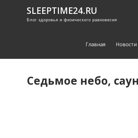
П
SLEEPTIME24.RU
р
Блог здоровья и физического равновесия
о
м
о
Главная
Новости
т
а
т
ь
Седьмое небо, сау
к
с
о
д
е
р
ж