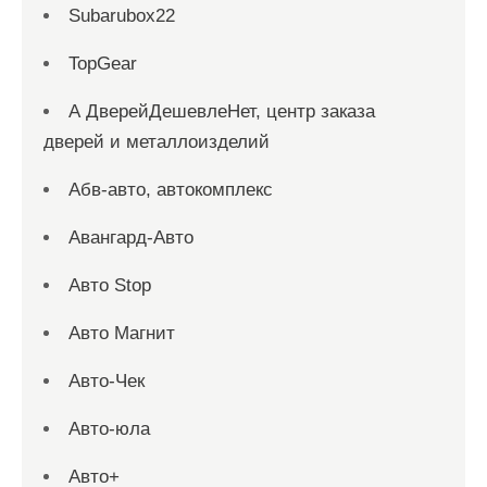
Subarubox22
TopGear
А ДверейДешевлеНет, центр заказа
дверей и металлоизделий
Абв-авто, автокомплекс
Авангард-Авто
Авто Stop
Авто Магнит
Авто-Чек
Авто-юла
Авто+