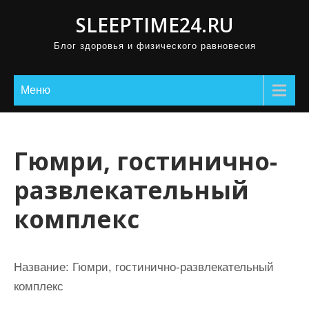
П
SLEEPTIME24.RU
р
Блог здоровья и физического равновесия
о
м
о
Меню
т
а
т
Гюмри, гостинично-
ь
развлекательный
к
с
комплекс
о
д
е
Название:
Гюмри, гостинично-развлекательный
р
комплекс
ж