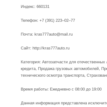
и
Индекс:
660131
м
о
Телефон:
+7 (391) 223‒02‒77
м
у
Почта:
kras777auto@mail.ru
Cайт:
http://kras777auto.ru
Категория:
Автозапчасти для отечественных
кредита, Продажа грузовых автомобилей, Пр
технического осмотра транспорта, Страхован
Время работы:
Ежедневно с 08:00 до 19:00
Данная информация представлена исключит