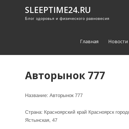
П
SLEEPTIME24.RU
р
Блог здоровья и физического равновесия
о
м
о
Главная
Новости
т
а
т
ь
Авторынок 777
к
с
о
Название:
Авторынок 777
д
е
Страна:
Красноярский край Красноярск городс
р
Ястынская, 47
ж