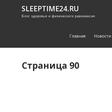
П
SLEEPTIME24.RU
р
Блог здоровья и физического равновесия
о
м
о
Главная
Новости
т
а
т
ь
Страница 90
к
с
о
д
е
р
ж