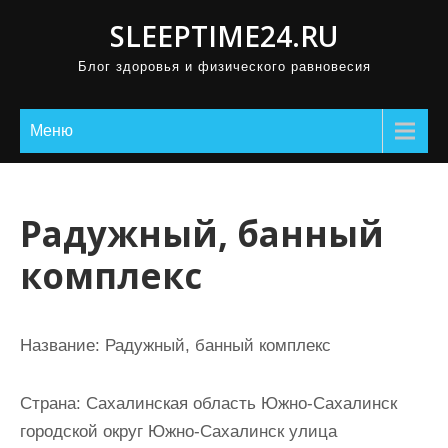
П
SLEEPTIME24.RU
р
Блог здоровья и физического равновесия
о
м
о
Меню
т
а
т
Радужный, банный
ь
комплекс
к
с
о
Название:
Радужный, банный комплекс
д
е
Страна:
Сахалинская область Южно-Сахалинск
р
городской округ Южно-Сахалинск улица
ж