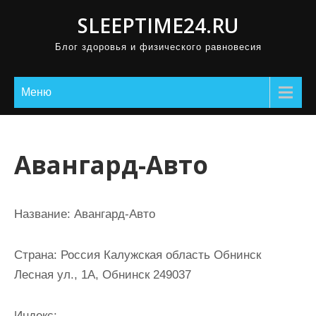
П
SLEEPTIME24.RU
р
Блог здоровья и физического равновесия
о
м
о
Меню
т
а
т
Авангард-Авто
ь
к
с
Название:
Авангард-Авто
о
д
Страна:
Россия Калужская область Обнинск
е
Лесная ул., 1А, Обнинск 249037
р
ж
Индекс: