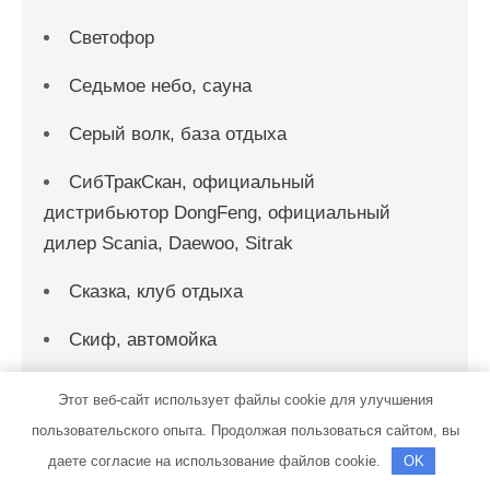
Светофор
Седьмое небо, сауна
Серый волк, база отдыха
СибТракСкан, официальный
дистрибьютор DongFeng, официальный
дилер Scania, Daewoo, Sitrak
Сказка, клуб отдыха
Скиф, автомойка
Скиф, автомойка
Этот веб-сайт использует файлы cookie для улучшения
пользовательского опыта. Продолжая пользоваться сайтом, вы
Служба эвакуации, Служба эвакуации
даете согласие на использование файлов cookie.
OK
Смарт-Сервис, автокомплекс