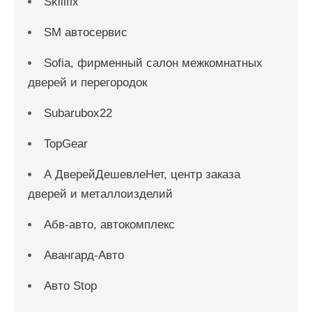
Skillfix
SM автосервис
Sofia, фирменный салон межкомнатных
дверей и перегородок
Subarubox22
TopGear
А ДверейДешевлеНет, центр заказа
дверей и металлоизделий
Абв-авто, автокомплекс
Авангард-Авто
Авто Stop