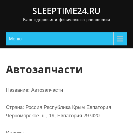
П
SLEEPTIME24.RU
р
Блог здоровья и физического равновесия
о
м
о
Меню
т
а
т
Автозапчасти
ь
к
с
Название:
Автозапчасти
о
д
Страна:
Россия Республика Крым Евпатория
е
Черноморское ш., 19, Евпатория 297420
р
ж
Индекс: