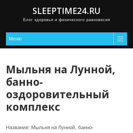
П
SLEEPTIME24.RU
р
Блог здоровья и физического равновесия
о
м
о
Меню
т
а
т
Мыльня на Лунной,
ь
банно-
к
с
оздоровительный
о
комплекс
д
е
р
Название:
Мыльня на Лунной, банно-
ж