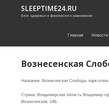
П
SLEEPTIME24.RU
р
Блог здоровья и физического равновесия
о
м
о
Главная
Новости
т
а
т
ь
Вознесенская Слоб
к
с
о
Название:
Вознесенская Слобода, парк-отель
д
е
Страна:
Владимирская область Владимир гор
р
Вознесенская, 14Б
ж