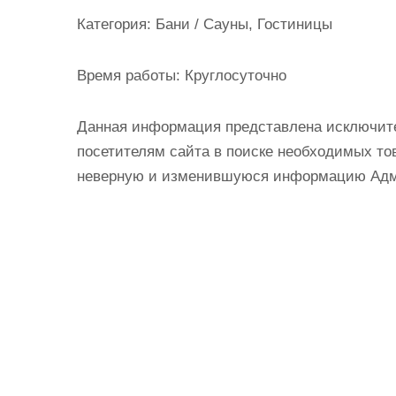
и
Категория:
Бани / Сауны, Гостиницы
м
о
Время работы:
Круглосуточно
м
у
Данная информация представлена исключит
посетителям сайта в поиске необходимых тов
неверную и изменившуюся информацию Админ