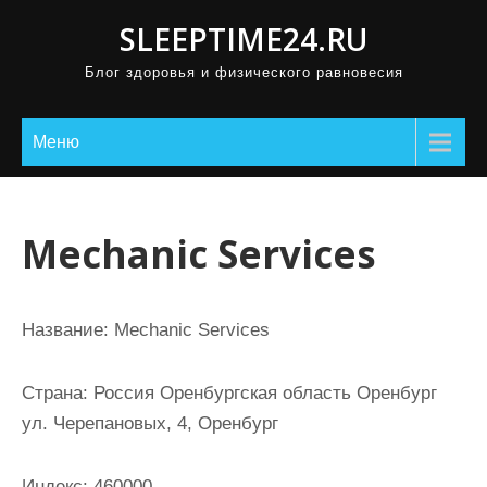
П
SLEEPTIME24.RU
р
Блог здоровья и физического равновесия
о
м
о
Меню
т
а
т
Mechanic Services
ь
к
с
Название:
Mechanic Services
о
д
Страна:
Россия Оренбургская область Оренбург
е
ул. Черепановых, 4, Оренбург
р
ж
Индекс:
460000