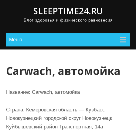
П
SLEEPTIME24.RU
р
Блог здоровья и физического равновесия
о
м
о
Меню
т
а
т
Carwach, автомойка
ь
к
с
Название:
Carwach, автомойка
о
д
Страна:
Кемеровская область — Кузбасс
е
Новокузнецкий городской округ Новокузнецк
р
Куйбышевский район Транспортная, 14а
ж