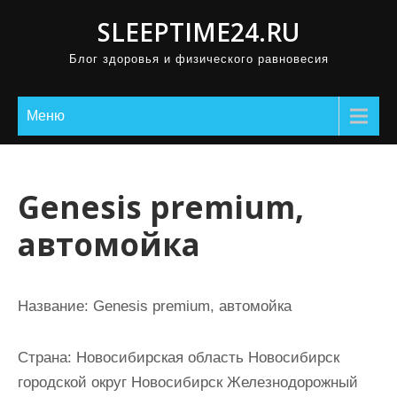
П
SLEEPTIME24.RU
р
Блог здоровья и физического равновесия
о
м
о
Меню
т
а
т
Genesis premium,
ь
автомойка
к
с
о
Название:
Genesis premium, автомойка
д
е
Страна:
Новосибирская область Новосибирск
р
городской округ Новосибирск Железнодорожный
ж