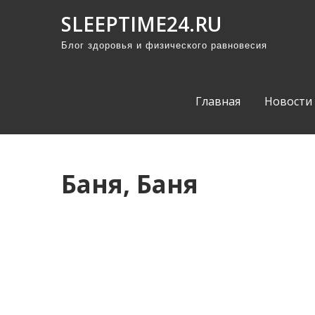
П
SLEEPTIME24.RU
р
Блог здоровья и физического равновесия
о
м
о
Главная
Новости
т
а
т
ь
Баня, Баня
к
с
о
д
е
р
ж