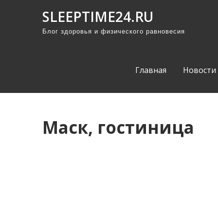
П
SLEEPTIME24.RU
р
Блог здоровья и физического равновесия
о
м
о
Главная
Новости
т
а
т
ь
Маск, гостиница
к
с
о
д
е
р
ж