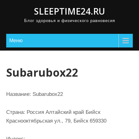
П
SLEEPTIME24.RU
р
Блог здоровья и физического равновесия
о
м
о
Меню
т
а
т
Subarubox22
ь
к
с
Название:
Subarubox22
о
д
Страна:
Россия Алтайский край Бийск
е
Краснооктябрьская ул., 79, Бийск 659330
р
ж
Индекс: