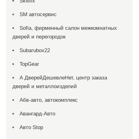
Skillfix
SM автосервис
Sofia, фирменный салон межкомнатных
дверей и перегородок
Subarubox22
TopGear
А ДверейДешевлеНет, центр заказа
дверей и металлоизделий
Абв-авто, автокомплекс
Авангард-Авто
Авто Stop