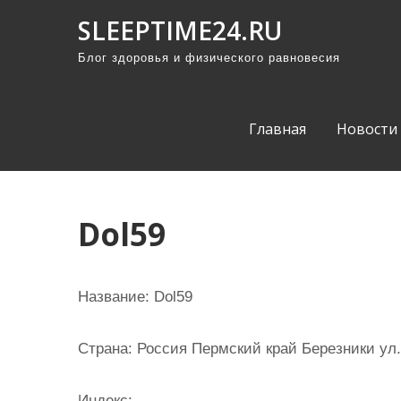
П
SLEEPTIME24.RU
р
Блог здоровья и физического равновесия
о
м
о
Главная
Новости
т
а
т
ь
Dol59
к
с
о
Название:
Dol59
д
е
Страна:
Россия Пермский край Березники ул.
р
ж
Индекс: