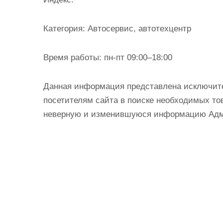
и
м
Категория:
Автосервис, автотехцентр
о
м
Время работы:
пн-пт 09:00–18:00
у
Данная информация представлена исключит
посетителям сайта в поиске необходимых тов
неверную и изменившуюся информацию Админ