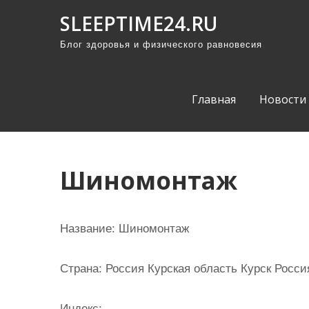
П
SLEEPTIME24.RU
р
Блог здоровья и физического равновесия
о
м
о
Главная
Новости
т
а
т
ь
Шиномонтаж
к
с
о
Название:
Шиномонтаж
д
е
Страна:
Россия Курская область Курск Россия
р
ж
Индекс: