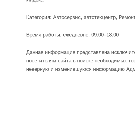
и
м
Категория:
Автосервис, автотехцентр, Ремон
о
м
Время работы:
ежедневно, 09:00–18:00
у
Данная информация представлена исключит
посетителям сайта в поиске необходимых тов
неверную и изменившуюся информацию Админ