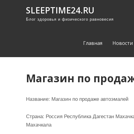
П
SLEEPTIME24.RU
р
Блог здоровья и физического равновесия
о
м
о
Главная
Новости
т
а
т
ь
Магазин по прода
к
с
о
Название:
Магазин по продаже автоэмалей
д
е
Страна:
Россия Республика Дагестан Махачка
р
Махачкала
ж