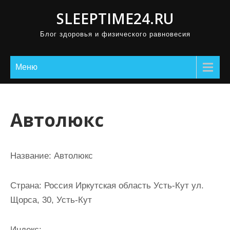
П
SLEEPTIME24.RU
р
Блог здоровья и физического равновесия
о
м
о
Меню
т
а
т
Автолюкс
ь
к
с
Название:
Автолюкс
о
д
Страна:
Россия Иркутская область Усть-Кут ул.
е
Щорса, 30, Усть-Кут
р
ж
Индекс: