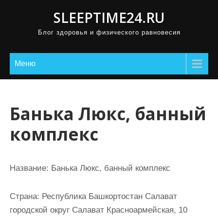
П
SLEEPTIME24.RU
р
Блог здоровья и физического равновесия
о
м
о
Меню
т
а
т
Банька Люкс, банный
ь
комплекс
к
с
о
Название:
Банька Люкс, банный комплекс
д
е
Страна:
Республика Башкортостан Салават
р
городской округ Салават Красноармейская, 10
ж