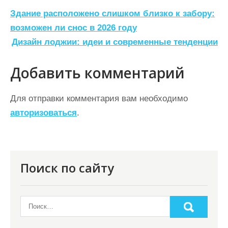
Н
Здание расположено слишком близко к забору:
а
возможен ли снос в 2026 году
Дизайн лоджии: идеи и современные тенденции
в
и
Добавить комментарий
г
а
Для отправки комментария вам необходимо
ц
авторизоваться
.
и
я
п
Поиск по сайту
о
з
а