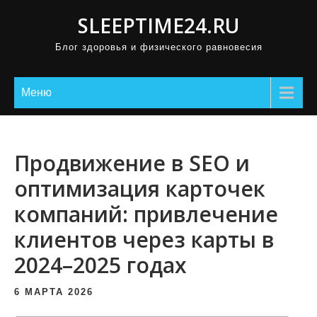
П
SLEEPTIME24.RU
р
Блог здоровья и физического равновесия
о
м
о
Меню
т
а
т
Продвижение в SEO и
ь
оптимизация карточек
к
компаний: привлечение
с
о
клиентов через карты в
д
2024–2025 годах
е
р
6 МАРТА 2026
ж