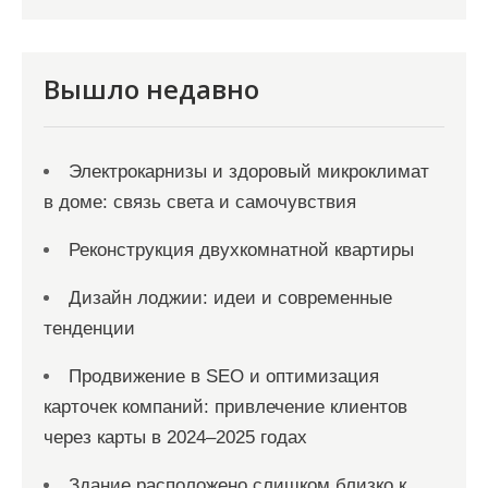
п
и
с
Вышло недавно
я
м
Электрокарнизы и здоровый микроклимат
в доме: связь света и самочувствия
Реконструкция двухкомнатной квартиры
Дизайн лоджии: идеи и современные
тенденции
Продвижение в SEO и оптимизация
карточек компаний: привлечение клиентов
через карты в 2024–2025 годах
Здание расположено слишком близко к