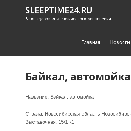
П
SLEEPTIME24.RU
р
Блог здоровья и физического равновесия
о
м
о
Главная
Новости
т
а
т
ь
Байкал, автомойка
к
с
о
Название:
Байкал, автомойка
д
е
Страна:
Новосибирская область Новосибирск 
р
Выставочная, 15/1 к1
ж