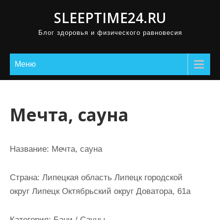
П
SLEEPTIME24.RU
р
Блог здоровья и физического равновесия
о
м
о
Меню
т
а
т
Мечта, сауна
ь
к
с
Название:
Мечта, сауна
о
д
Страна:
Липецкая область Липецк городской
е
округ Липецк Октябрьский округ Доватора, 61а
р
ж
Категория:
Бани / Сауны