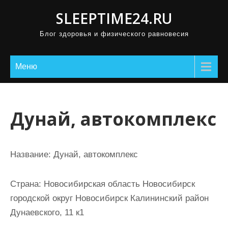
П
SLEEPTIME24.RU
р
Блог здоровья и физического равновесия
о
м
о
Меню
т
а
т
Дунай, автокомплекс
ь
к
с
Название:
Дунай, автокомплекс
о
д
Страна:
Новосибирская область Новосибирск
е
городской округ Новосибирск Калининский район
р
Дунаевского, 11 к1
ж