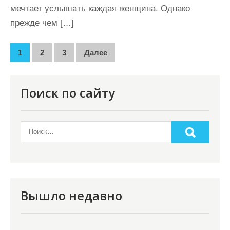
мечтает услышать каждая женщина. Однако
прежде чем […]
П
1
2
3
Далее
а
г
Поиск по сайту
и
н
а
ц
и
я
Вышло недавно
з
а