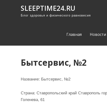
П
SLEEPTIME24.RU
р
Блог здоровья и физического равновесия
о
м
о
Главная
Новости
т
а
т
ь
Бытсервис, №2
к
с
о
Название:
Бытсервис, №2
д
е
Страна:
Ставропольский край Ставрополь гор
р
Голенева, 61
ж