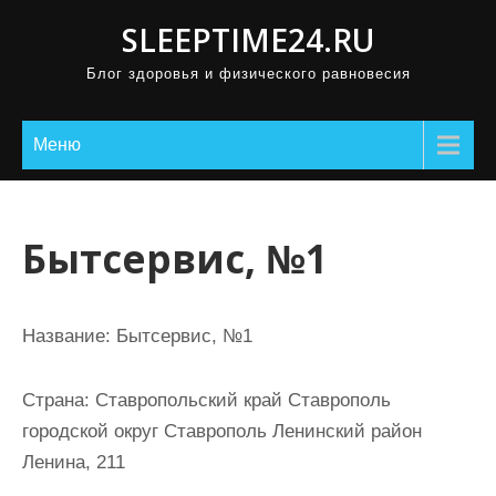
П
SLEEPTIME24.RU
р
Блог здоровья и физического равновесия
о
м
о
Меню
т
а
т
Бытсервис, №1
ь
к
с
Название:
Бытсервис, №1
о
д
Страна:
Ставропольский край Ставрополь
е
городской округ Ставрополь Ленинский район
р
Ленина, 211
ж