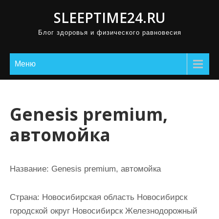
П
SLEEPTIME24.RU
р
Блог здоровья и физического равновесия
о
м
о
Меню
т
а
т
Genesis premium,
ь
автомойка
к
с
о
Название:
Genesis premium, автомойка
д
е
Страна:
Новосибирская область Новосибирск
р
городской округ Новосибирск Железнодорожный
ж