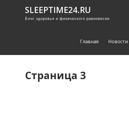
П
SLEEPTIME24.RU
р
Блог здоровья и физического равновесия
о
м
о
Главная
Новости
т
а
т
ь
Страница 3
к
с
о
д
е
р
ж