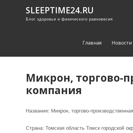
П
SLEEPTIME24.RU
р
Блог здоровья и физического равновесия
о
м
о
Главная
Новости
т
а
т
ь
Микрон, торгово-
к
компания
с
о
д
Название:
Микрон, торгово-производственна
е
р
Страна:
Томская область Томск городской окр
ж