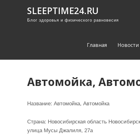
П
SLEEPTIME24.RU
р
Блог здоровья и физического равновесия
о
м
о
Главная
Новости
т
а
т
ь
Автомойка, Автом
к
с
о
Название:
Автомойка, Автомойка
д
е
Страна:
Новосибирская область Новосибирск 
р
улица Мусы Джалиля, 27а
ж