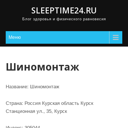
П
SLEEPTIME24.RU
р
Блог здоровья и физического равновесия
о
м
о
Меню
т
а
т
Шиномонтаж
ь
к
с
Название:
Шиномонтаж
о
д
Страна:
Россия Курская область Курск
е
Станционная ул., 35, Курск
р
ж
Индекс:
305044