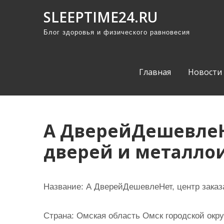
П
SLEEPTIME24.RU
р
Блог здоровья и физического равновесия
о
м
о
Главная
Новости
т
а
т
ь
А ДверейДешевлеН
к
дверей и металло
с
о
д
Название:
А ДверейДешевлеНет, центр заказ
е
р
Страна:
Омская область Омск городской окру
ж