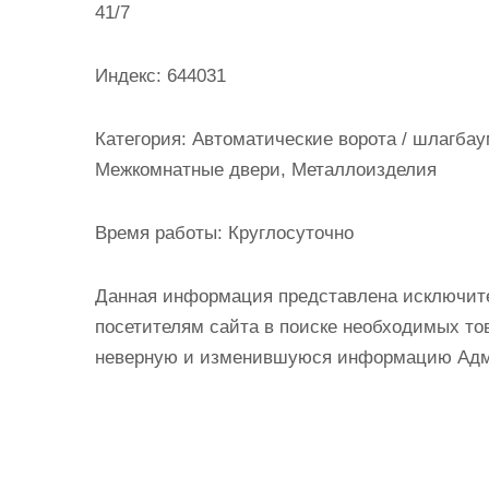
41/7
и
м
о
Индекс:
644031
м
у
Категория:
Автоматические ворота / шлагбау
Межкомнатные двери, Металлоизделия
Время работы:
Круглосуточно
Данная информация представлена исключит
посетителям сайта в поиске необходимых тов
неверную и изменившуюся информацию Админ