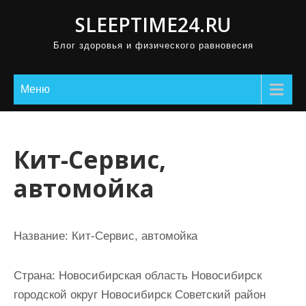
П
SLEEPTIME24.RU
р
Блог здоровья и физического равновесия
о
м
о
Меню
т
а
т
Кит-Сервис,
ь
автомойка
к
с
о
Название:
Кит-Сервис, автомойка
д
е
Страна:
Новосибирская область Новосибирск
р
городской округ Новосибирск Советский район
ж