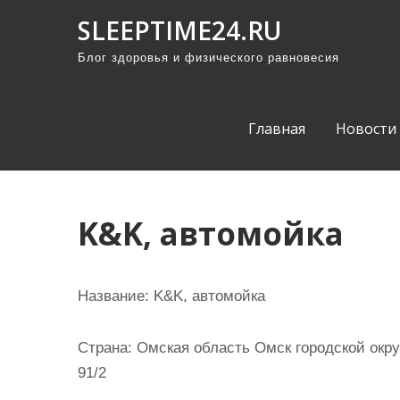
П
SLEEPTIME24.RU
р
Блог здоровья и физического равновесия
о
м
о
Главная
Новости
т
а
т
ь
K&K, автомойка
к
с
о
Название:
K&K, автомойка
д
е
Страна:
Омская область Омск городской окру
р
91/2
ж