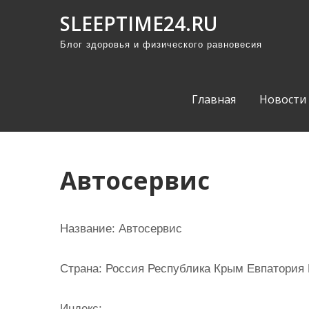
П
SLEEPTIME24.RU
р
Блог здоровья и физического равновесия
о
м
о
Главная
Новости
т
а
т
ь
Автосервис
к
с
о
Название:
Автосервис
д
е
Страна:
Россия Республика Крым Евпатория 
р
ж
Индекс: