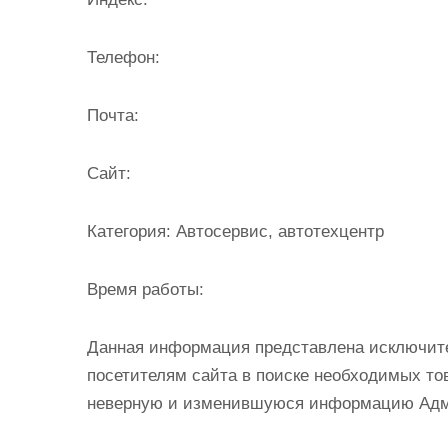
и
м
Телефон:
о
м
Почта:
у
Cайт:
Категория:
Автосервис, автотехцентр
Время работы:
Данная информация представлена исключит
посетителям сайта в поиске необходимых тов
неверную и изменившуюся информацию Админ