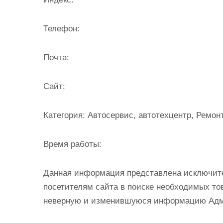
и
м
Телефон:
о
м
Почта:
у
Cайт:
Категория:
Автосервис, автотехцентр, Ремон
Время работы:
Данная информация представлена исключит
посетителям сайта в поиске необходимых тов
неверную и изменившуюся информацию Админ