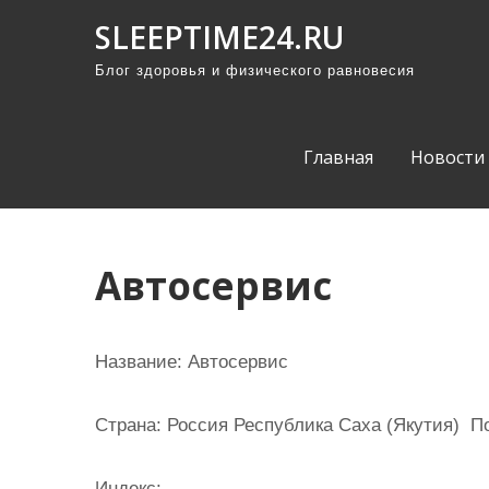
П
SLEEPTIME24.RU
р
Блог здоровья и физического равновесия
о
м
о
Главная
Новости
т
а
т
ь
Автосервис
к
с
о
Название:
Автосервис
д
е
Страна:
Россия Республика Саха (Якутия) Пок
р
ж
Индекс: