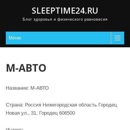
П
SLEEPTIME24.RU
р
Блог здоровья и физического равновесия
о
м
о
Меню
т
а
т
М-АВТО
ь
к
с
Название:
М-АВТО
о
д
Страна:
Россия Нижегородская область Городец
е
Новая ул., 31, Городец 606500
р
ж
Индекс: