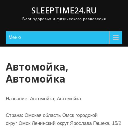
П
SLEEPTIME24.RU
р
Блог здоровья и физического равновесия
о
м
о
Меню
т
а
т
Автомойка,
ь
Автомойка
к
с
о
Название:
Автомойка, Автомойка
д
е
Страна:
Омская область Омск городской
р
округ Омск Ленинский округ Ярослава Гашека, 15/2
ж